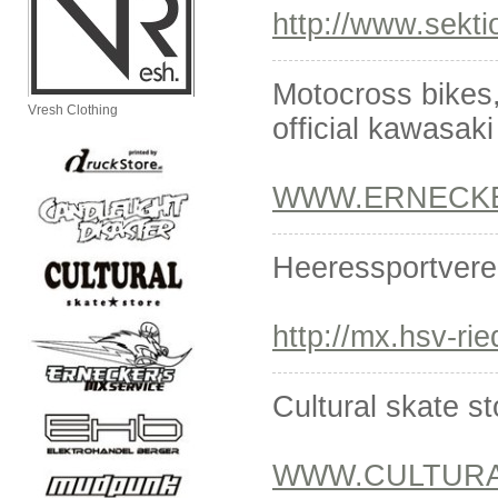
http://www.sekti
Motocross bikes,
Vresh Clothing
official kawasaki
WWW.ERNECKE
Heeressportverei
http://mx.hsv-rie
Cultural skate s
WWW.CULTURA