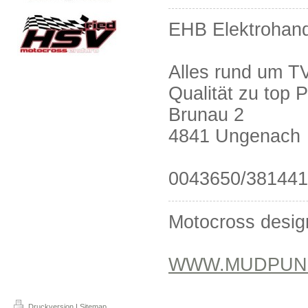
EHB Elektrohand
Alles rund um TV
Qualität zu top P
Brunau 2
4841 Ungenach
0043650/38144
Motocross desig
WWW.MUDPUN
Druckversion
|
Sitemap