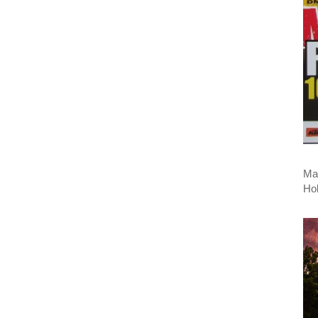
May
Ho