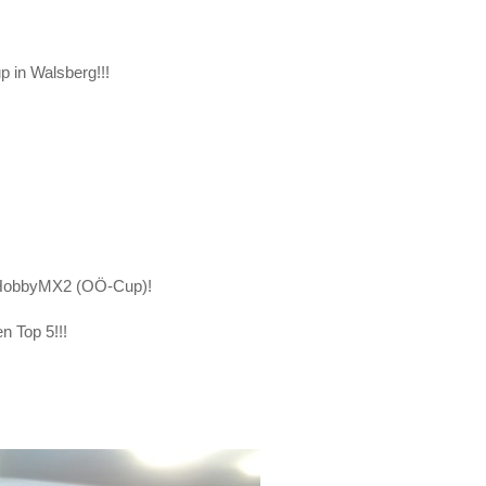
 in Walsberg!!!
er HobbyMX2 (OÖ-Cup)!
n Top 5!!!