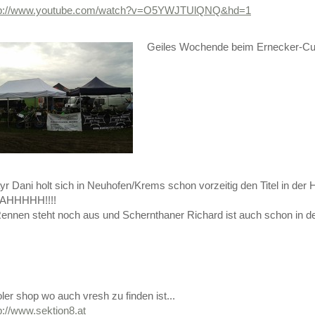
tp://www.youtube.com/watch?v=O5YWJTUlQNQ&hd=1
Geiles Wochende beim Ernecker-Cup
r Dani holt sich in Neuhofen/Krems schon vorzeitig den Titel in d
AHHHHH!!!!
ennen steht noch aus und Schernthaner Richard ist auch schon in de
ler shop wo auch vresh zu finden ist...
p://www.sektion8.at