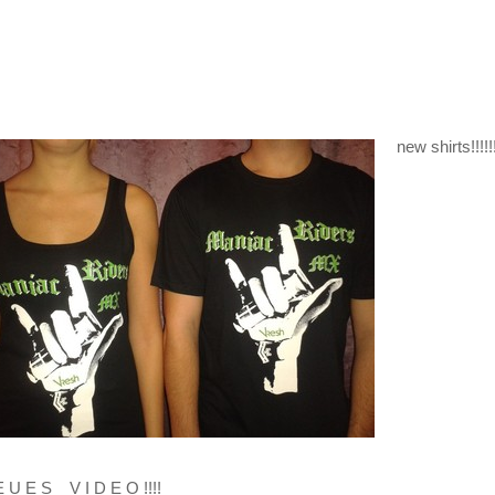
new shirts!!!!!!!!
E U E S V I D E O !!!!