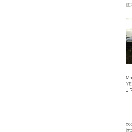
ht
May
YE
1 R
coo
htt